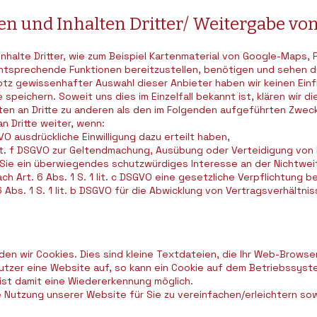
n und Inhalten Dritter/ Weitergabe vo
nhalte Dritter, wie zum Beispiel Kartenmaterial von Google-Maps,
prechende Funktionen bereitzustellen, benötigen und sehen dies
tz gewissenhafter Auswahl dieser Anbieter haben wir keinen Einflus
 speichern. Soweit uns dies im Einzelfall bekannt ist, klären wir di
aten an Dritte zu anderen als den im Folgenden aufgeführten Zweck
n Dritte weiter, wenn:
SGVO ausdrückliche Einwilligung dazu erteilt haben,
 lit. f DSGVO zur Geltendmachung, Ausübung oder Verteidigung von
Sie ein überwiegendes schutzwürdiges Interesse an der Nichtwei
ach Art. 6 Abs. 1 S. 1 lit. c DSGVO eine gesetzliche Verpflichtung 
 Abs. 1 S. 1 lit. b DSGVO für die Abwicklung von Vertragsverhältniss
en wir Cookies. Dies sind kleine Textdateien, die Ihr Web-Browse
utzer eine Website auf, so kann ein Cookie auf dem Betriebssys
ist damit eine Wiedererkennung möglich.
e Nutzung unserer Website für Sie zu vereinfachen/erleichtern so