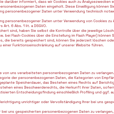
ie darüber informiert, dass wir Cookies auch zu Analysezwecken ei
ersonenbezogenen Daten eingeholt. Diese Einwilligung können Sie
ung personenbezogener Daten unter Verwendung technisch notwenige
tung personenbezogener Daten unter Verwendung von Cookies zu A
 Art. 6 Abs. 1 lit. a DSGVO.
ert sind, haben Sie selbst die Kontrolle über die jeweilige Lösc
w. bei Flash-Cookies über die Einstellung im Flash Player) können
s, die bereits gespeichert sind, können Sie jederzeit löschen od
zu einer Funktionseinschränkung auf unserer Website führen.
re von uns verarbeiteten personenbezogenen Daten zu verlangen
tegorie der personenbezogenen Daten, die Kategorien von Empfä
geplante Speicherdauer, das Bestehen eines Rechts auf Berichti
stehen eines Beschwerderechts, die Herkunft ihrer Daten, sofern
isierten Entscheidungsfindung einschließlich Profiling und ggf. 
Berichtigung unrichtiger oder Vervollständigung Ihrer bei uns g
r bei uns gespeicherten personenbezogenen Daten zu verlangen, s