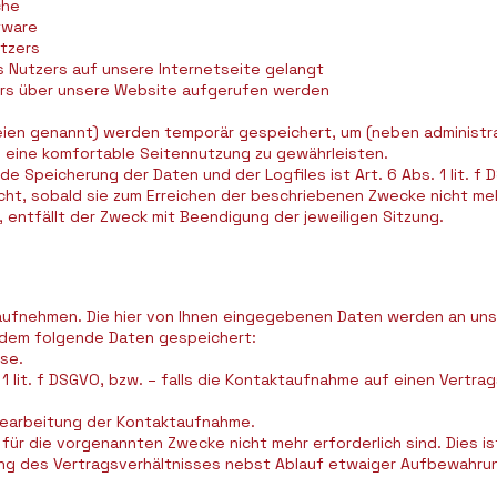
che
tware
utzers
 Nutzers auf unsere Internetseite gelangt
ers über unsere Website aufgerufen werden
teien genannt) werden temporär gespeichert, um (neben administ
 eine komfortable Seitennutzung zu gewährleisten.
e Speicherung der Daten und der Logfiles ist Art. 6 Abs. 1 lit. 
t, sobald sie zum Erreichen der beschriebenen Zwecke nicht mehr
, entfällt der Zweck mit Beendigung der jeweiligen Sitzung.
 aufnehmen. Die hier von Ihnen eingegebenen Daten werden an uns
rdem folgende Daten gespeichert:
sse.
 lit. f DSGVO, bzw. – falls die Kontaktaufnahme auf einen Vertragss
 Bearbeitung der Kontaktaufnahme.
für die vorgenannten Zwecke nicht mehr erforderlich sind. Dies i
ng des Vertragsverhältnisses nebst Ablauf etwaiger Aufbewahrung