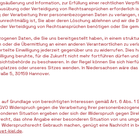
äußerung und Information, zur Erfüllung einer rechtlichen Verpfl
usübung oder Verteidigung von Rechtsansprüchen erforderlich is
 der Verarbeitung Ihrer personenbezogenen Daten zu verlangen, s
g unrechtmäßig ist, Sie aber deren Löschung ablehnen und wir die 
oder Verteidigung von Rechtsansprüchen benötigen oder Sie gem
genen Daten, die Sie uns bereitgestellt haben, in einem struktu
 oder die Übermittlung an einen anderen Verantwortlichen zu verl
rteilte Einwilligung jederzeit gegenüber uns zu widerrufen. Dies ha
illigung beruhte, für die Zukunft nicht mehr fortführen dürfen und
sichtsbehörde zu beschweren. In der Regel können Sie sich hierfü
tsplatzes oder unseres Sitzes wenden. In Niedersachsen wäre das
raße 5, 30159 Hannover.
uf Grundlage von berechtigten Interessen gemäß Art. 6 Abs. 1 S. 
SGVO Widerspruch gegen die Verarbeitung Ihrer personenbezogene
esonderen Situation ergeben oder sich der Widerspruch gegen Direk
recht, das ohne Angabe einer besonderen Situation von uns umge
 Widerspruchsrecht Gebrauch machen, genügt eine Nachricht in be
et-kiel.de
.