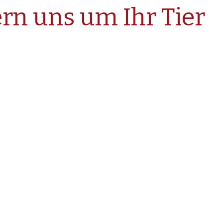
n uns um Ihr Tier
de
Spektrum an tierärztlichen Leistungen für alle Tiere.
hung für Jungtiere, über die Allgemeine Untersuchung, Standardo
ose), Zahnbehandlungen inkl. digitalem Zahnröntgen, Lahmheitsdiagn
er Labordiagnostik vor Ort und Möglichkeit der stationären Aufnah
s Tieres langfristig zu erhalten und im Krankheitsfall die bestmög
Haustierarztpraxis, die bei Spezialfällen ihr gutes Netzwerk zu F