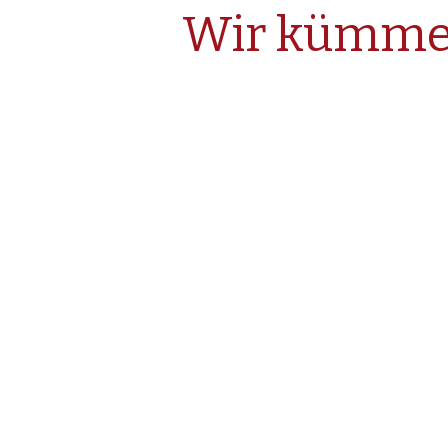
Wir kümmer
Kleintiere und Pfer
Unsere Praxis bietet ein breites 
Angefangen bei der Erstuntersuc
ausgeführt unter Inhalationsnark
Röntgen), bis hin zu umfangreich
es unser Ziel die Gesundheit Ihre
gewährleisten.
Wir verstehen uns als kompetente 
hinzuzieht.